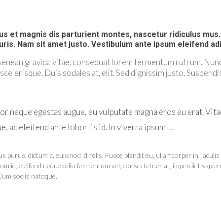
 et magnis dis parturient montes, nascetur ridiculus mus. V
ris. Nam sit amet justo. Vestibulum ante ipsum eleifend adip
 Aenean gravida vitae, consequat lorem fermentum rutrum. Nunc
is scelerisque. Duis sodales at, elit. Sed dignissim justo. Susp
or neque egestas augue, eu vulputate magna eros eu erat. Vitae
ue, ac eleifend ante lobortis id. In viverra ipsum …
urus, dictum a, euismod id, felis. Fusce blandit eu, ullamcorper in, iaculis et
um id, eleifend neque odio fermentum vel, consectetuer at, imperdiet sapien
 Cum sociis natoque.