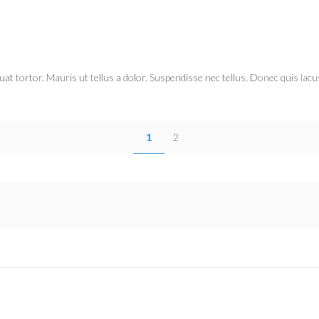
tortor. Mauris ut tellus a dolor. Suspendisse nec tellus. Donec quis lacus mag
1
2