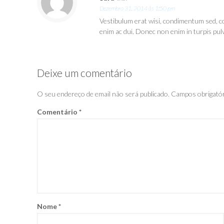
Dezembro 31, 2014 às 1:50 pm
Vestibulum erat wisi, condimentum sed, c
enim ac dui. Donec non enim in turpis pulv
Deixe um comentário
O seu endereço de email não será publicado.
Campos obrigató
Comentário
*
Nome
*