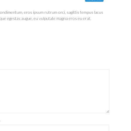
 condimentum, eros ipsum rutrum orci, sagittis tempus lacus
 neque egestas augue, eu vulputate magna eros eu erat.
e