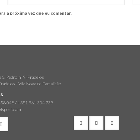
ara a próxima vez que eu comentar.
 S. Pedro nº 9, Fradelos
radelos - Vila Nova de Famalicão
os
58 048 / +351 961 304 739
elsport.com