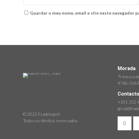
Guardar o meu nome, email e site neste navegador p
Morada
Travessa de
4760-556 F
Contact
+351 252 4
geral@frad
© 2022 Fradelsport
Todos os direitos reservados