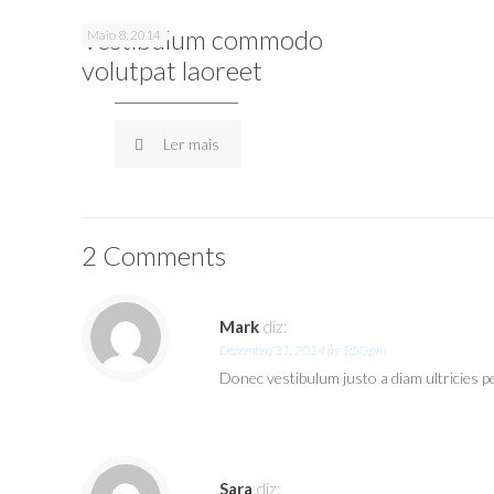
Vestibulum commodo
Maio 8, 2014
volutpat laoreet
Ler mais
2 Comments
Mark
diz:
Dezembro 31, 2014 às 1:50 pm
Donec vestibulum justo a diam ultricies pe
Sara
diz: