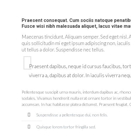
Praesent consequat. Cum sociis natoque penatibus
Fusce wisi nibh malesuada aliquet, lacus vitae mau
Maecenas tincidunt. Aliquam semper. Sed eget nisl.
quis sollicitudin mi eget ipsum adipiscing non, iacul
ut tellus a dolor. Suspendisse nec tellus.
Praesent dapibus, neque id cursus faucibus, tort
viverra a, dapibus at dolor. In iaculis viverra neq
Pellentesque suscipit urna mauris, interdum dapibus ac, rhoncus p
sodales. Vivamus hendrerit nulla erat ornare tortor in vestibul
accumsan. In hac habitasse platea dictumst. Praesent feugiat.
Suspendisse a pellentesque dui, non felis.
Quisque lorem tortor fringilla sed.