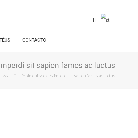
FÉUS
CONTACTO
imperdi sit sapien fames ac luctus
News
Proin dui sodales imperdi sit sapien fames ac luctus