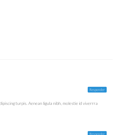
Responder
piscing turpis. Aenean ligula nibh, molestie id viverrra
Responder