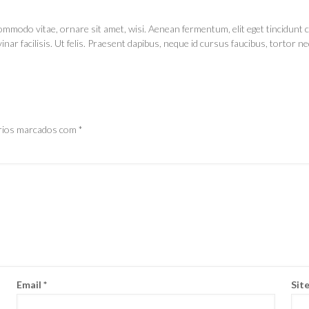
ommodo vitae, ornare sit amet, wisi. Aenean fermentum, elit eget tincidunt
inar facilisis. Ut felis. Praesent dapibus, neque id cursus faucibus, tortor
rios marcados com
*
Email
*
Sit