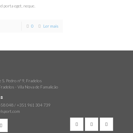
ed porta eget, neque.
0
Ler mais
 S. Pedro nº 9, Fradelos
radelos - Vila Nova de Famalicão
os
58 048 / +351 961 304 739
elsport.com