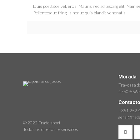
Duis porttitor vel, eros. Mauris nec adipiscing elit. Nam s
Pellentesque fringilla neque quis blandit venenatis.
Morada
Travessa de
4760-556 F
Contact
+351 252 4
geral@frad
© 2022 Fradelsport
Todos os direitos reservados