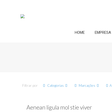
HOME
EMPRESA
Filtrar por
Categorias
Marcações
A
Aenean ligula mol stie viver