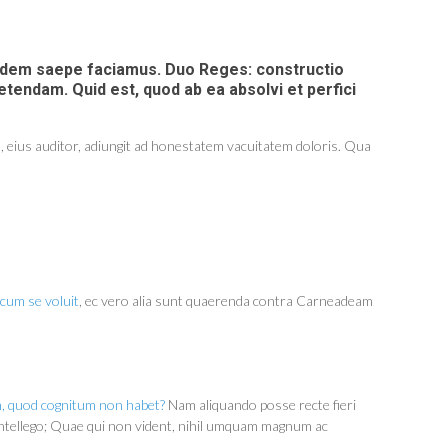
idem saepe faciamus.
Duo Reges: constructio
tendam. Quid est, quod ab ea absolvi et perfici
s, eius auditor, adiungit ad honestatem vacuitatem doloris. Qua
icum se voluit
, ec vero alia sunt quaerenda contra Carneadeam
 quod cognitum non habet?
Nam aliquando posse recte fieri
e intellego; Quae qui non vident, nihil umquam magnum ac