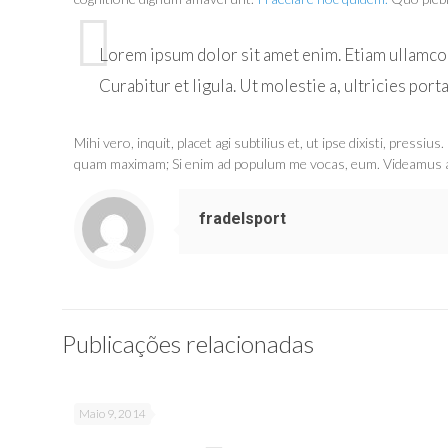
Lorem ipsum dolor sit amet enim. Etiam ullamcorp
Curabitur et ligula. Ut molestie a, ultricies porta
Mihi vero, inquit, placet agi subtilius et, ut ipse dixisti, press
quam maximam; Si enim ad populum me vocas, eum. Videamus an
fradelsport
Publicações relacionadas
Maio 9, 2014