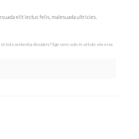
uada elit lectus felis, malesuada ultricies.
re et tota sententia dissidere? Ego vero volo in virtute vim esse