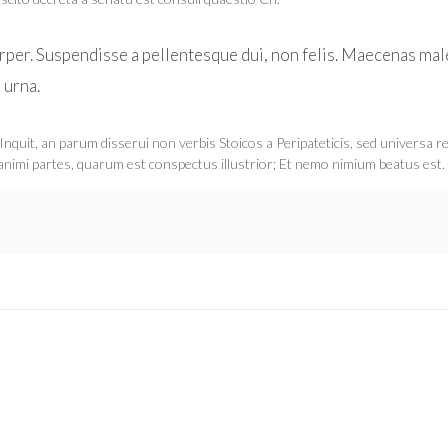
er. Suspendisse a pellentesque dui, non felis. Maecenas males
 urna.
ius. Inquit, an parum disserui non verbis Stoicos a Peripateticis, sed universa 
imi partes, quarum est conspectus illustrior; Et nemo nimium beatus est.