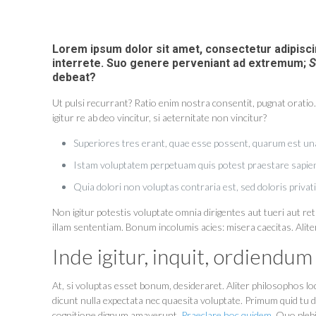
Lorem ipsum dolor sit amet, consectetur adipisc
interrete.
Suo genere perveniant ad extremum;
S
debeat?
Ut pulsi recurrant? Ratio enim nostra consentit, pugnat oratio.
igitur re ab deo vincitur, si aeternitate non vincitur?
Superiores tres erant, quae esse possent, quarum est un
Istam voluptatem perpetuam quis potest praestare sapien
Quia dolori non voluptas contraria est, sed doloris privati
Non igitur potestis voluptate omnia dirigentes aut tueri aut 
illam sententiam. Bonum incolumis acies: misera caecitas. Al
Inde igitur, inquit, ordiendum 
At, si voluptas esset bonum, desideraret. Aliter philosophos l
dicunt nulla expectata nec quaesita voluptate. Primum quid tu d
cognitione dignum amaverunt.
Praeclare hoc quidem.
Quo plebi