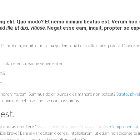
ing elit. Quo modo? Et nemo nimium beatus est.
Verum hoc 
ed ille, ut dixi, vitiose.
Negat esse eam, inquit, propter se expe
 Plane idem, inquit, et maxima quidem, qua fieri nulla maior potest. Diodoru
a sola defensa, eaque vehementer.
ti?
o.
retinere virtutem. Summus dolor plures dies manere non potest?
Strato, phys
iter enim nosmet ipsos nosse non possumus.
est.
oqui putas oportere?
Ratio enim nostra consentit, pugnat oratio.
Comprehensum,
icis breve? Eam si varietatem diceres, intellegerem, ut etiam non dicente t
scito decreta a senatu est consuli quaestio Cn.