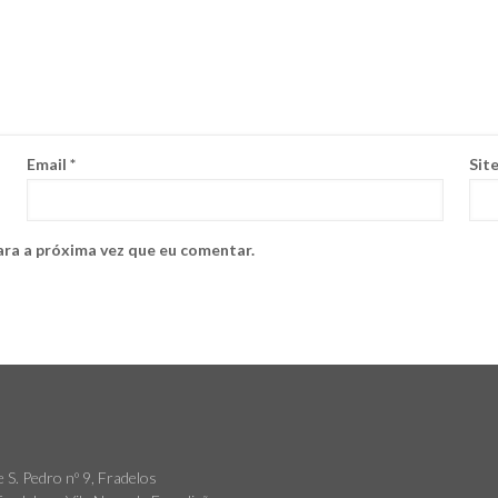
Email
*
Sit
ara a próxima vez que eu comentar.
 S. Pedro nº 9, Fradelos