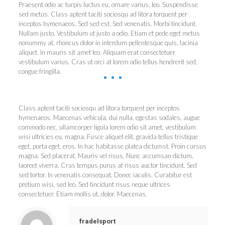
Praesent odio ac turpis luctus eu, ornare varius, leo. Suspendisse
sed metus. Class aptent taciti sociosqu ad litora torquent per
inceptos hymenaeos. Sed sed est. Sed venenatis. Morbi tincidunt.
Nullam justo. Vestibulum ut justo a odio. Etiam et pede eget metus
nonummy at, rhoncus dolor in interdum pellentesque quis, lacinia
aliquet. In mauris sit amet leo. Aliquam erat consectetuer
vestibulum varius. Cras ut orci at lorem odio tellus hendrerit sed,
congue fringilla.
Class aptent taciti sociosqu ad litora torquent per inceptos
hymenaeos. Maecenas vehicula, dui nulla, egestas sodales, augue
commodo nec, ullamcorper ligula lorem odio sit amet, vestibulum
wisi ultricies eu, magna. Fusce aliquet elit, gravida tellus tristique
eget, porta eget, eros. In hac habitasse platea dictumst. Proin cursus
magna. Sed placerat. Mauris vel risus. Nunc accumsan dictum,
laoreet viverra. Cras tempus purus at risus auctor tincidunt. Sed
sed tortor. In venenatis consequat. Donec iaculis. Curabitur est
pretium wisi, sed leo. Sed tincidunt risus neque ultrices
consectetuer. Etiam mollis ut, dolor. Maecenas.
fradelsport