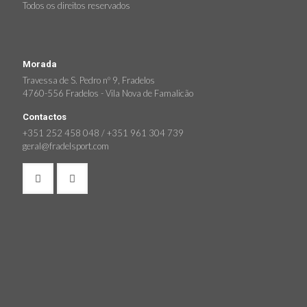
Todos os direitos reservados
Morada
Travessa de S. Pedro nº 9, Fradelos
4760-556 Fradelos - Vila Nova de Famalicão
Contactos
+351 252 458 048 / +351 961 304 739
geral@fradelsport.com