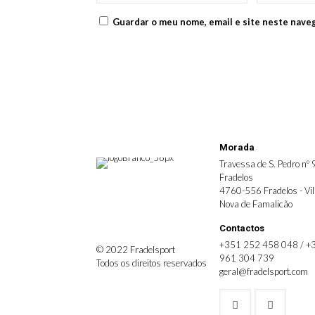
Guardar o meu nome, email e site neste nave
Morada
Travessa de S. Pedro nº 
Fradelos
4760-556 Fradelos - Vi
Nova de Famalicão
Contactos
+351 252 458 048 / +
© 2022 Fradelsport
961 304 739
Todos os direitos reservados
geral@fradelsport.com