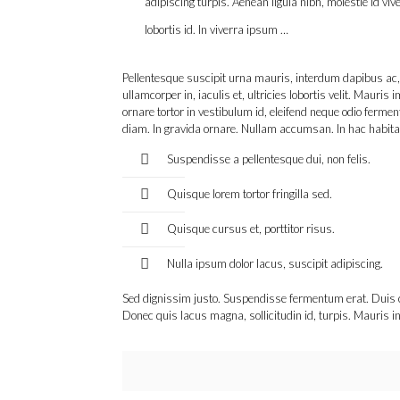
adipiscing turpis. Aenean ligula nibh, molestie id vive
lobortis id. In viverra ipsum …
Pellentesque suscipit urna mauris, interdum dapibus ac, 
ullamcorper in, iaculis et, ultricies lobortis velit. Mauri
ornare tortor in vestibulum id, eleifend neque odio fermen
diam. In gravida ornare. Nullam accumsan. In hac habita
Suspendisse a pellentesque dui, non felis.
Quisque lorem tortor fringilla sed.
Quisque cursus et, porttitor risus.
Nulla ipsum dolor lacus, suscipit adipiscing.
Sed dignissim justo. Suspendisse fermentum erat. Duis co
Donec quis lacus magna, sollicitudin id, turpis. Mauris in