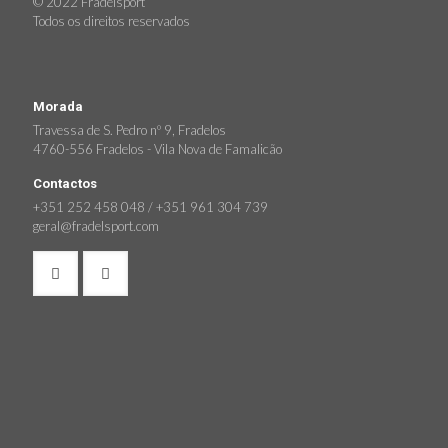
© 2022 Fradelsport
Todos os direitos reservados
Morada
Travessa de S. Pedro nº 9, Fradelos
4760-556 Fradelos - Vila Nova de Famalicão
Contactos
+351 252 458 048 / +351 961 304 739
geral@fradelsport.com